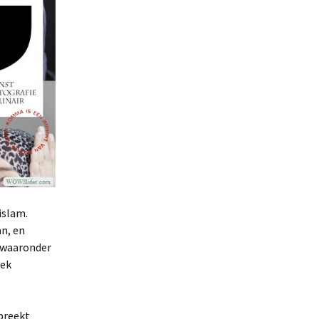
islam.
n, en
 waaronder
oek
spreekt