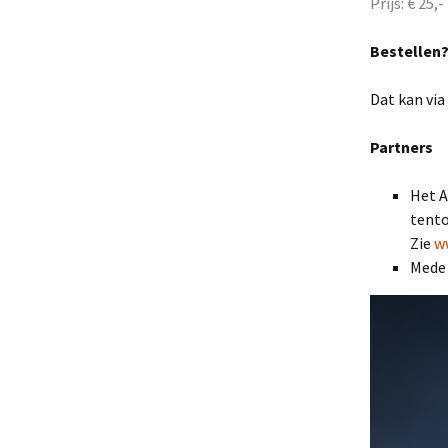
Prijs: € 25,-
Bestellen
Dat kan via
Partners
Het A
tento
Zie
w
Mede