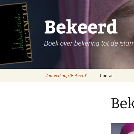
Boek over bekering tot de isla
Ga
naar
de
Bekeerd
inhoud
Voorverkoop ‘Bekeerd’
Contact
Bek