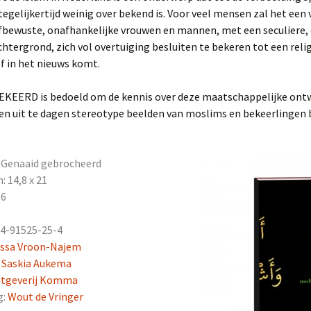
egelijkertijd weinig over bekend is. Voor veel mensen zal het een 
lfbewuste, onafhankelijke vrouwen en mannen, met een seculiere, c
chtergrond, zich vol overtuiging besluiten te bekeren tot een relig
f in het nieuws komt.
EKEERD is bedoeld om de kennis over deze maatschappelijke ontw
en uit te dagen stereotype beelden van moslims en bekeerlingen b
: Genaaid gebrocheerd
 14,8 x 21
96
94-91525-25-4
ssa Vroon-Najem
:
Saskia Aukema
itgeverij Komma
g:
Wout de Vringer