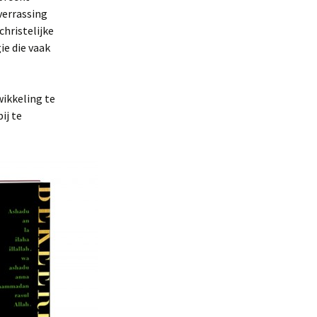
verrassing
hristelijke
ie die vaak
ikkeling te
ij te