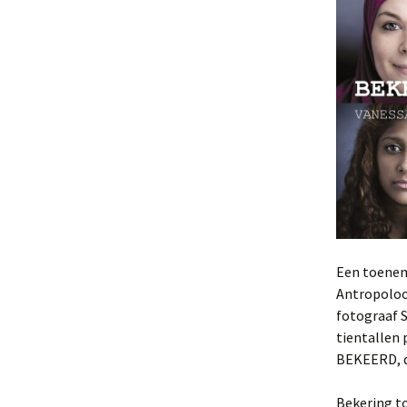
Een toenem
Antropoloo
fotograaf 
tientallen 
BEKEERD, da
Bekering to