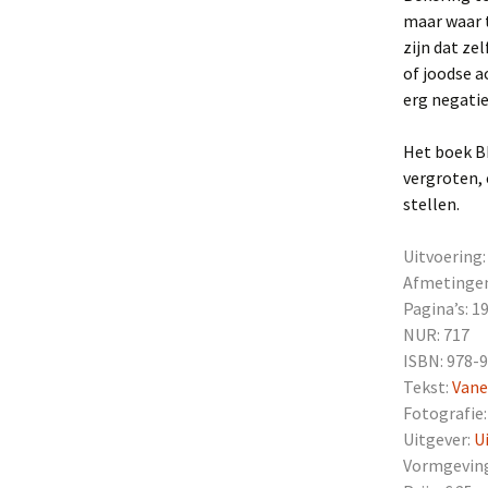
maar waar t
zijn dat ze
of joodse a
erg negatie
Het boek B
vergroten, 
stellen.
Uitvoering
Afmetingen:
Pagina’s: 1
NUR: 717
ISBN: 978-
Tekst:
Vane
Fotografie
Uitgever:
U
Vormgevin