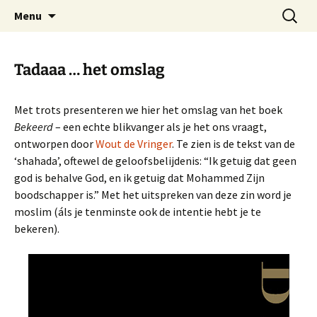
Boek over bekering tot de islam
Ga
Zoeken
Bekeerd
Menu
naar
naar:
de
inhoud
Tadaaa … het omslag
Met trots presenteren we hier het omslag van het boek
Bekeerd
– een echte blikvanger als je het ons vraagt,
ontworpen door
Wout de Vringer
. Te zien is de tekst van de
‘shahada’, oftewel de geloofsbelijdenis: “Ik getuig dat geen
god is behalve God, en ik getuig dat Mohammed Zijn
boodschapper is.” Met het uitspreken van deze zin word je
moslim (áls je tenminste ook de intentie hebt je te
bekeren).